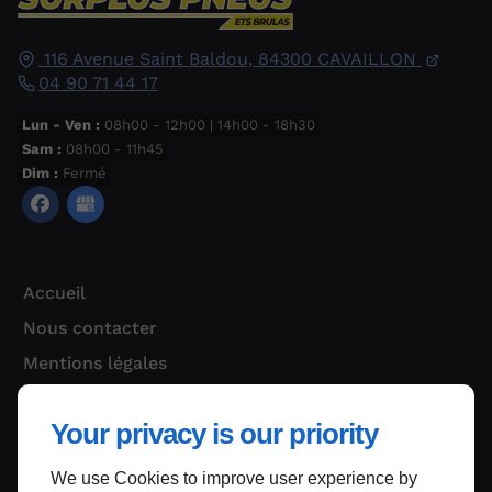
116 Avenue Saint Baldou,
84300
CAVAILLON
04 90 71 44 17
Lun - Ven :
08h00 - 12h00 | 14h00 - 18h30
Sam :
08h00 - 11h45
Dim :
Fermé
Accueil
Nous contacter
Mentions légales
Plan du site
Your privacy is our priority
We use Cookies to improve user experience by