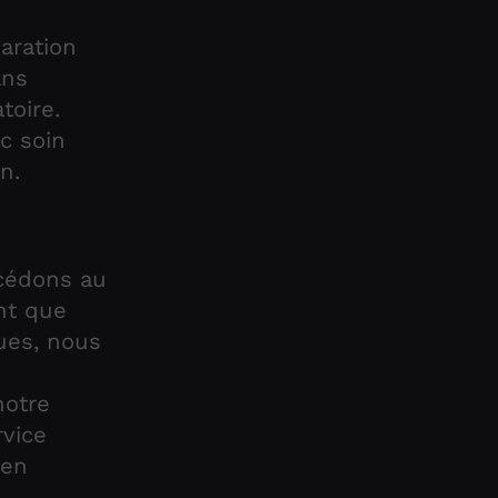
paration
ans
toire.
c soin
n.
océdons au
ant que
ues, nous
notre
rvice
 en