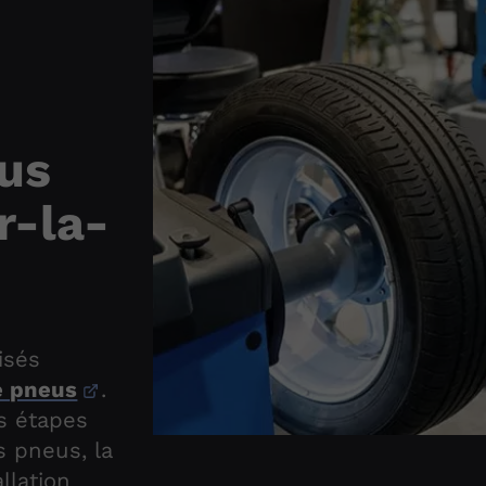
us
r-la-
isés
e pneus
.
s étapes
s pneus, la
llation