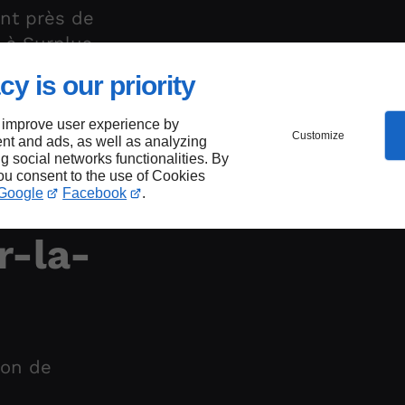
nt près de
e à Surplus
cy is our priority
 improve user experience by
Customize
nt and ads, as well as analyzing
ng social networks functionalities. By
you consent to the use of Cookies
Google
Facebook
.
s
r-la-
ion de