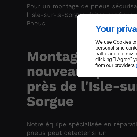
Pour un montage de pneus sécurisa
l'Isle-sur-la-Sorgue, faites confianc
Pneus.
Your priva
We use Cookies to
personalising conte
Montage de
traffic and optimizi
clicking "I Agree" 
from our providers
nouveaux pneu
près de l'Isle-su
Sorgue
Notre équipe spécialisée en réparat
pneus peut détecter si un