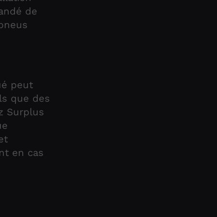
mandé de
 pneus
ué peut
els que des
z Surplus
ue
et
nt en cas